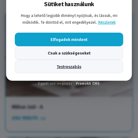
Kapcsolódó termékek
Sütiket használunk
Hogy a lehető legjobb élményt nyújtsuk, és lássuk, mi
működik. Te döntöd el, mit engedélyezel.
Részletek
Elfogadok mindent
Csak a szükségeseket
Testreszabás
Egyedi süti megoldás ·
Promokit CMS
Milton 140 - A
292 990 Ft
-tol