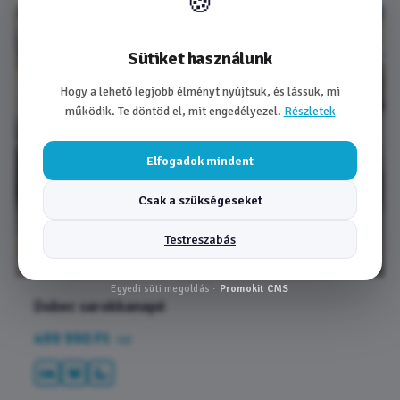
🍪
Sütiket használunk
Hogy a lehető legjobb élményt nyújtsuk, és lássuk, mi
működik. Te döntöd el, mit engedélyezel.
Részletek
Elfogadok mindent
Csak a szükségeseket
Testreszabás
Egyedi süti megoldás ·
Promokit CMS
Dobec sarokkanapé
499 990 Ft
-tol