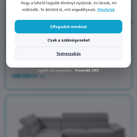
Hogy a lehető legjobb élményt nyújtsuk, és lássuk, mi
működik. Te döntöd el, mit engedélyezel.
Részletek
Elfogadok mindent
Csak a szükségeseket
Testreszabás
Anton kanapé - G
Egyedi süti megoldás ·
Promokit CMS
368 990 Ft
-tol