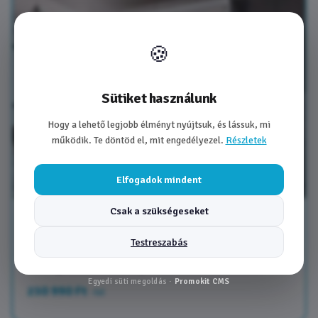
🍪
Sütiket használunk
Hogy a lehető legjobb élményt nyújtsuk, és lássuk, mi
működik. Te döntöd el, mit engedélyezel.
Részletek
Elfogadok mindent
Csak a szükségeseket
Testreszabás
Multi gardróbszekrény "36" 233 cm - I
Egyedi süti megoldás ·
Promokit CMS
230 990 Ft
-tol