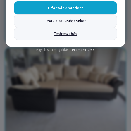
Elfogadok mindent
Pumba kanapé - A
Csak a szükségeseket
259 990 Ft
-tol
Testreszabás
Egyedi süti megoldás ·
Promokit CMS