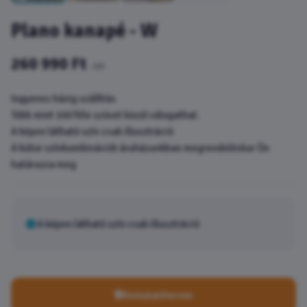
Plano kanapé - W
260 990 Ft
-tól
Ingyenes házig szállítás
Több mint 100 féle szövet közül válogathat.
A képen látható szín csak illusztráció
A bútor színkombinációt áruházunkban megrendeléskor Ön
határozza meg
A képen látható szín csak illusztráció
Bemutatóterem