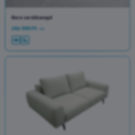
Nora sarokkanapé
262 990 Ft
-tol