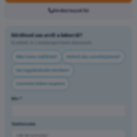
Kérdést teszek fel
Kérdésed van erről a bútorról?
Írj nekünk, és 1 munkanapon belül válaszolunk.
Mikor lenne szállítható?
Kérhető más szövettel/színnel?
Van nagyobb/kisebb méretben?
Szeretném élőben megnézni
Név *
Telefonszám