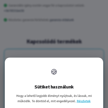
Garanciális igény esetén vegye fel a kapcsolatot velünk:
+36705314430
Részletes garancia feltételek:
garancia oldalunk
Kapcsolódó termékek
🍪
Sütiket használunk
Hogy a lehető legjobb élményt nyújtsuk, és lássuk, mi
működik. Te döntöd el, mit engedélyezel.
Részletek