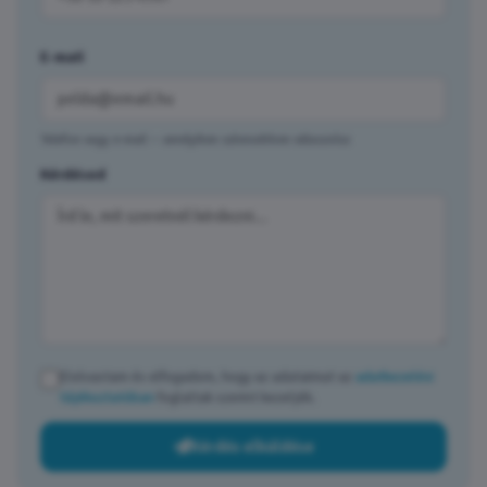
E-mail
Telefon vagy e-mail — amelyiken szívesebben válaszolsz
Kérdésed
Elolvastam és elfogadom, hogy az adataimat az
adatkezelési
tájékoztatóban
foglaltak szerint kezeljék.
Kérdés elküldése