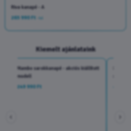
Riva kanapé - A
265 990 Ft
-tol
Kiemelt ajánlataink