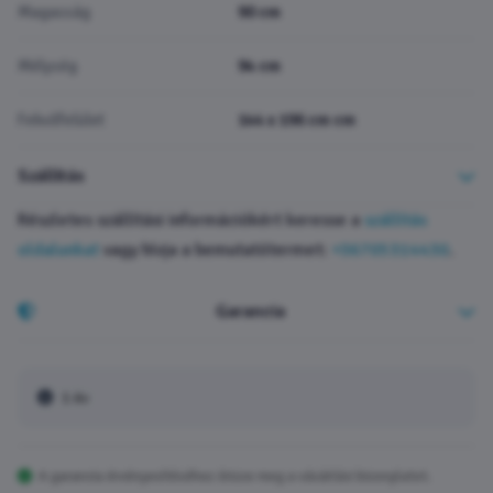
Magasság
90 cm
Mélység
94 cm
Fekvőfelület
144 x 196 cm cm
Szállítás
Részletes szállítási információkért keresse a
szállítás
oldalunkat
vagy hívja a bemutatótermet:
+36705314430
.
Garancia
1 év
A garancia érvényesítéséhez őrizze meg a vásárlási bizonylatot.