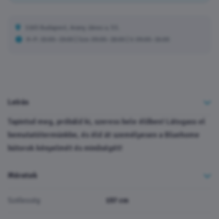
1165 Budapest, Arany János u. 53.
H–P: 10:00–19:00 | Szo: 09:00–18:00 | V: 09:00–16:00
Leírás
Tapintsd meg, próbáld ki, szeress bele élőben! Látogass el
bemutatótermünkbe, és éld át személyesen a Bluehome
bútorok kényelmét és minőségét!
Méretek
Szélesség
197 cm