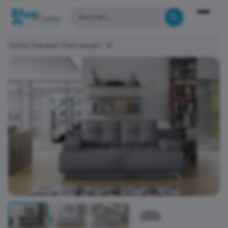
Főoldal
Kanapék
Plano kanapé - W