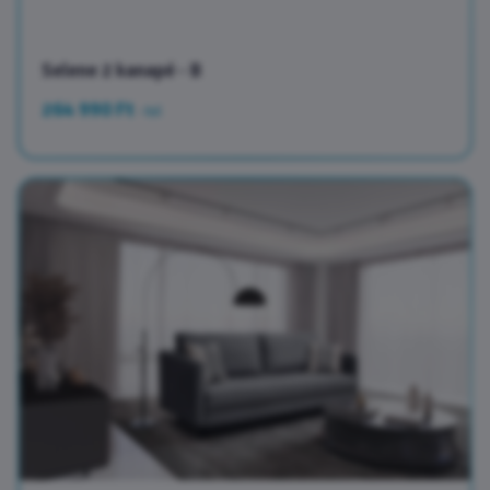
Selene 2 kanapé - B
264 990 Ft
-tol