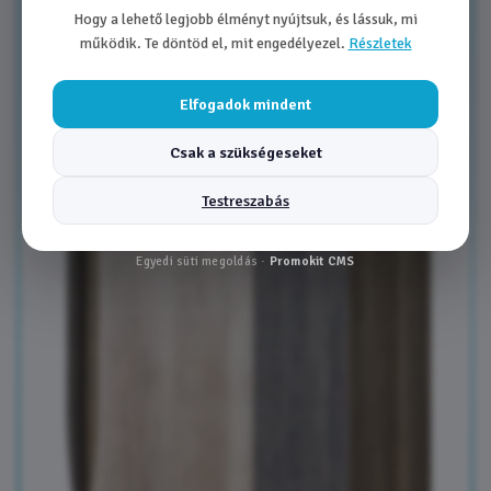
Hogy a lehető legjobb élményt nyújtsuk, és lássuk, mi
működik. Te döntöd el, mit engedélyezel.
Részletek
Elfogadok mindent
Csak a szükségeseket
Testreszabás
Egyedi süti megoldás ·
Promokit CMS