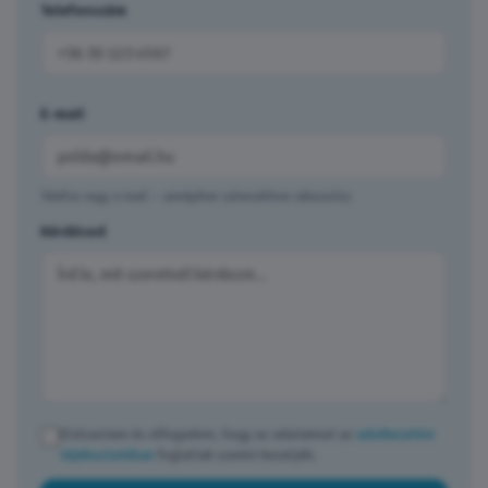
Telefonszám
E-mail
Telefon vagy e-mail — amelyiken szívesebben válaszolsz
Kérdésed
Elolvastam és elfogadom, hogy az adataimat az
adatkezelési
tájékoztatóban
foglaltak szerint kezeljék.