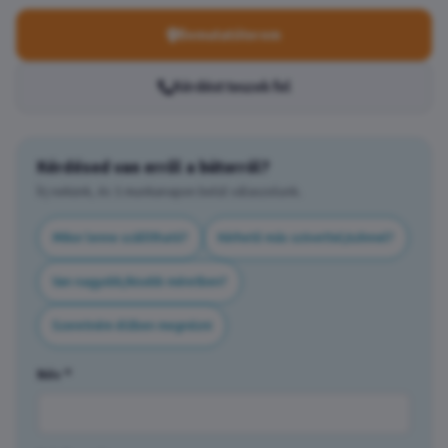
Bemutatóterem
Kérdést teszek fel
Kérdésed van erről a bútorról?
Írj nekünk, és 1 munkanapon belül válaszolunk.
Mikor lenne szállítható?
Kérhető más szövettel/színnel?
Van nagyobb/kisebb méretben?
Szeretném élőben megnézni
Név *