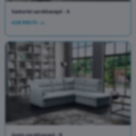
Santorini sarokkanapé - A
438 990 Ft
-tol
Gusto sarokkanapé - B