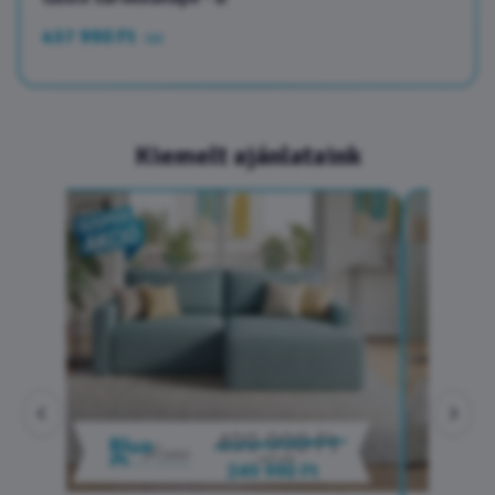
437 990 Ft
-tol
Kiemelt ajánlataink