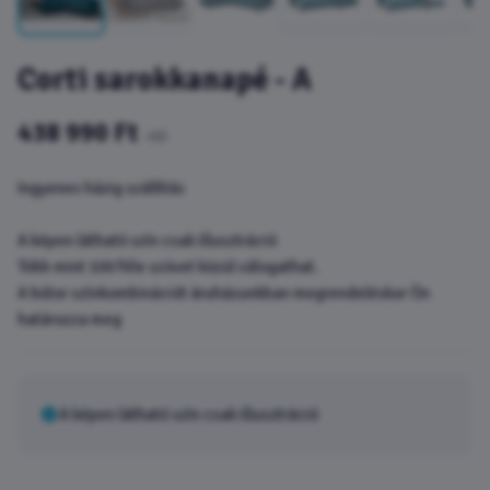
Corti sarokkanapé - A
438 990 Ft
-tól
Ingyenes házig szállítás
A képen látható szín csak illusztráció
Több mint 100 féle szövet közül válogathat.
A bútor színkombinációt áruházunkban megrendeléskor Ön
határozza meg
A képen látható szín csak illusztráció