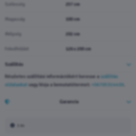
Szélesség
257 cm
Magasság
100 cm
Mélység
202 cm
Fekvőfelület
126 x 200 cm
Szállítás
Részletes szállítási információkért keresse a
szállítás
oldalunkat
vagy hívja a bemutatótermet:
+36705314430
.
Garancia
1 év