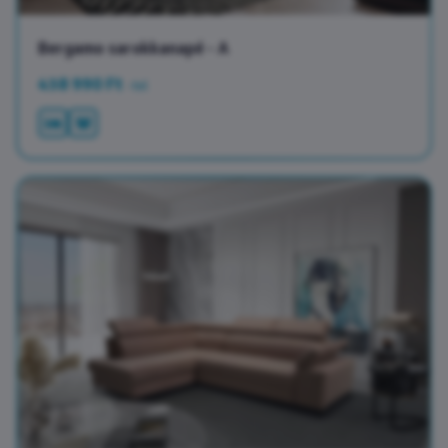
Bergamo sarokkanapé - A
438 990 Ft
-tol