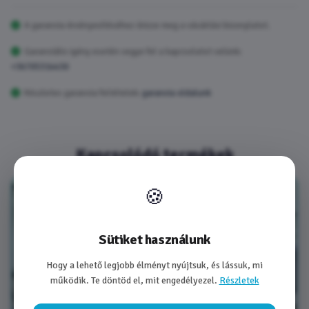
A garancia érvényesítéséhez őrizze meg a vásárlási bizonylatot.
Garanciális igény esetén vegye fel a kapcsolatot velünk:
+36705314430
Részletes garancia feltételek:
garancia oldalunk
Kapcsolódó termékek
🍪
Sütiket használunk
Hogy a lehető legjobb élményt nyújtsuk, és lássuk, mi
működik. Te döntöd el, mit engedélyezel.
Részletek