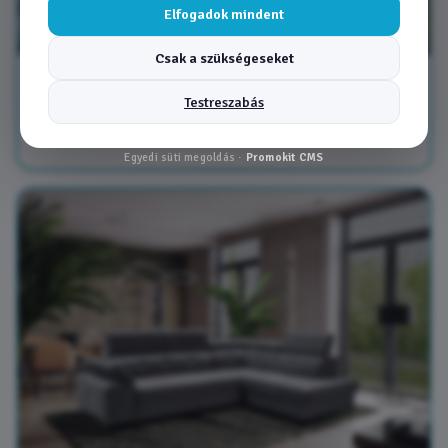
Elfogadok mindent
Csak a szükségeseket
Boston 1 sarokkanapé - D
Testreszabás
438 990 Ft
-tol
Egyedi süti megoldás ·
Promokit CMS