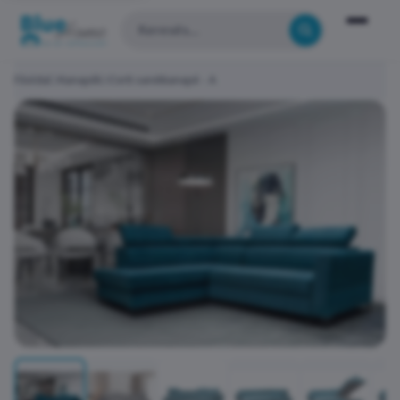
Főoldal
Kanapék
Corti sarokkanapé - A