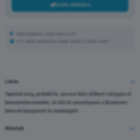
Kérdés elküldése
1165 Budapest, Arany János u. 53.
H–P: 10:00–19:00 | Szo: 09:00–18:00 | V: 09:00–16:00
Leírás
Tapintsd meg, próbáld ki, szeress bele élőben! Látogass el
bemutatótermünkbe, és éld át személyesen a Bluehome
bútorok kényelmét és minőségét!
Méretek