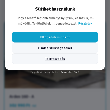
Sütiket használunk
Kapcsolódó termékek
Hogy a lehető legjobb élményt nyújtsuk, és lássuk, mi
működik. Te döntöd el, mit engedélyezel.
Részletek
Elfogadok mindent
Csak a szükségeseket
Testreszabás
Egyedi süti megoldás ·
Promokit CMS
Arden 160 - A
302 990 Ft
-tol