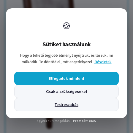
🍪
Sütiket használunk
Hogy a lehető legjobb élményt nyújtsuk, és lássuk, mi
működik. Te döntöd el, mit engedélyezel.
Részletek
Elfogadok mindent
Csak a szükségeseket
Testreszabás
Egyedi süti megoldás ·
Promokit CMS