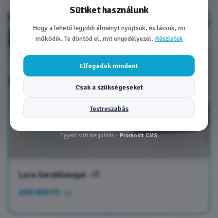
Sütiket használunk
Hogy a lehető legjobb élményt nyújtsuk, és lássuk, mi
működik. Te döntöd el, mit engedélyezel.
Részletek
Elfogadok mindent
Csak a szükségeseket
Testreszabás
Egyedi süti megoldás ·
Promokit CMS
Luca Sarokkanapé - IT
298 000 Ft
-tol