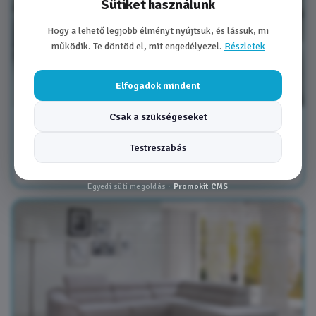
Sütiket használunk
Hogy a lehető legjobb élményt nyújtsuk, és lássuk, mi
működik. Te döntöd el, mit engedélyezel.
Részletek
Elfogadok mindent
Csak a szükségeseket
Bari Mini sarokkanapé - W
Testreszabás
478 990 Ft
-tol
Egyedi süti megoldás ·
Promokit CMS