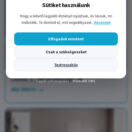
Sütiket használunk
Hogy a lehető legjobb élményt nyújtsuk, és lássuk, mi
működik. Te döntöd el, mit engedélyezel.
Részletek
Elfogadok mindent
Csak a szükségeseket
Testreszabás
Livorno "L" 140 sarokkanapé - W
Egyedi süti megoldás ·
Promokit CMS
802 990 Ft
-tol