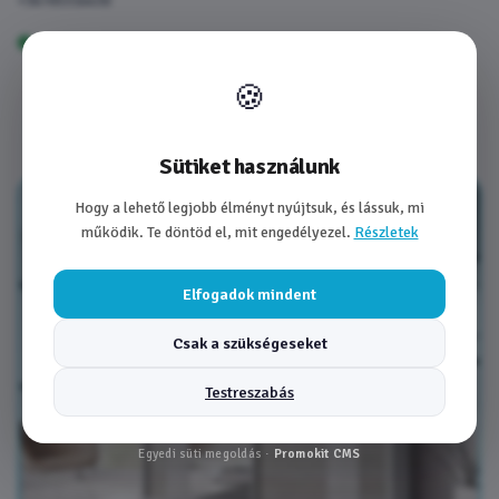
+36705314430
Részletes garancia feltételek:
garancia oldalunk
🍪
Kapcsolódó termékek
Sütiket használunk
Hogy a lehető legjobb élményt nyújtsuk, és lássuk, mi
működik. Te döntöd el, mit engedélyezel.
Részletek
Elfogadok mindent
Csak a szükségeseket
Testreszabás
Egyedi süti megoldás ·
Promokit CMS