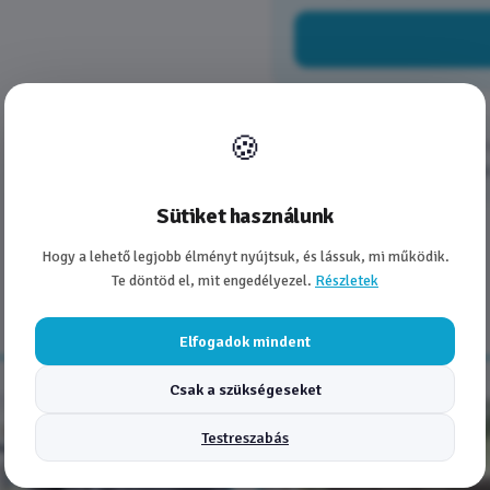
🍪
1165 Budapest, Arany János u
H–P: 10:00–19:00 | Szo: 09:0
Sütiket használunk
Hogy a lehető legjobb élményt nyújtsuk, és lássuk, mi működik.
Te döntöd el, mit engedélyezel.
Részletek
Kapcsolódó termékek
Elfogadok mindent
Csak a szükségeseket
Testreszabás